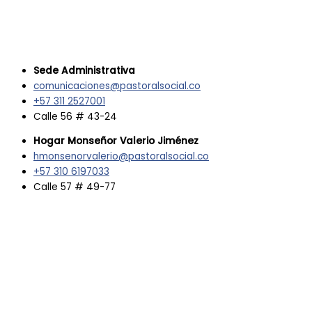
Sede Administrativa
comunicaciones@pastoralsocial.co
+57 311 2527001
Calle 56 # 43-24
Hogar Monseñor Valerio Jiménez
hmonsenorvalerio@pastoralsocial.co
+57 310 6197033
Calle 57 # 49-77
Facebook
Youtube
Instagram
Whatsapp
Artesanos de Paz
Escuelas de vida juveniles
Sembradores de Paz