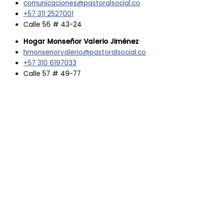
comunicaciones@pastoralsocial.co
+57 311 2527001
Calle 56 # 43-24
Hogar Monseñor Valerio Jiménez
hmonsenorvalerio@pastoralsocial.co
+57 310 6197033
Calle 57 # 49-77
Facebook
Youtube
Instagram
Whatsapp
Hogar Monseñor Valerio Jiménez
Atención a Emergencias
Buen Samaritano
Comites Arcipestrales de la Caridad
Asesorías Pastorales
Pastoral de Sordos
Pastoral Penitenciaria